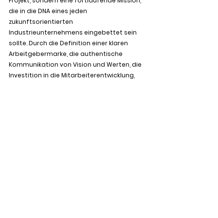
Projekt, sondern eine fortlaufende Mission, 
die in die DNA eines jeden 
zukunftsorientierten 
Industrieunternehmens eingebettet sein 
sollte. Durch die Definition einer klaren 
Arbeitgebermarke, die authentische 
Kommunikation von Vision und Werten, die 
Investition in die Mitarbeiterentwicklung, 
die Schaffung einer positiven 
Arbeitsumgebung, die aktive Gestaltung 
der Unternehmenskultur, die Förderung 
einer offenen Feedback-Kultur, die 
strategische Nutzung von Social Media und 
die kontinuierliche Messung und Anpassung 
der Employer Branding Strategie, können 
Unternehmen sich als attraktive 
Arbeitgeber positionieren und im 
Wettbewerb um Talente erfolgreich 
bestehen.
In einer Welt, in der qualifizierte Fachkräfte 